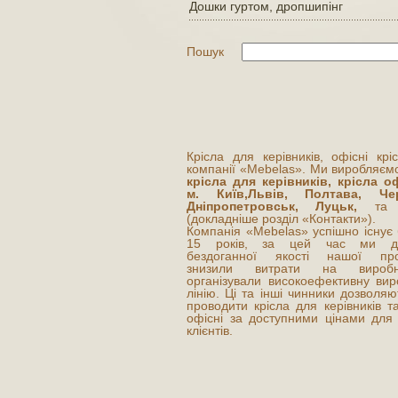
Дошки гуртом, дропшипінг
Пошук
Крісла для керівників, офісні крі
компанії «Mebelas». Ми виробляємо
крісла для керівників, крісла оф
м. Київ,Львів, Полтава, Чер
Дніпропетровськ, Луцьк,
та і
(докладніше розділ «Контакти»).
Компанія «Mebelas» успішно існує
15 років, за цей час ми до
бездоганної якості нашої прод
знизили витрати на виробни
організували високоефективну вир
лінію. Ці та інші чинники дозволя
проводити крісла для керівників та
офісні за доступними цінами для
клієнтів.