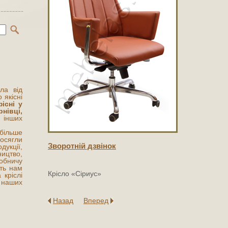
сла від
 якісні
існі у
нівці,
нших
 більше
сягли
Зворотнiй дзвiнок
укції,
цтво,
обничу
ють нам
Крісло «Сіриус»
 кріслі
 наших
Назад
Вперед