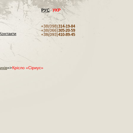
РУС
УКР
+38(098)
314-19-84
+38(066)
305-20-59
Контакти
+38(093)
410-89-45
иків
=>
Крісло «Сіриус»