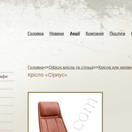
Головна
Новини
Акції
Компанія
Послуги
Головна
=>
Офісні крісла та стільці
=>
Крісла для керівн
Крісло «Сіриус»
кафе