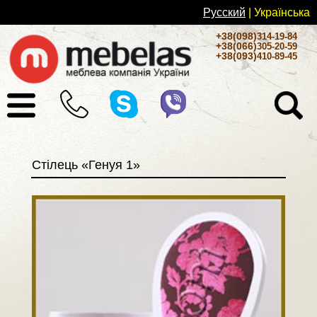
Русский
| Українськa
+38(098)
314-19-84
+38(066)
305-20-59
+38(093)
410-89-45
Стілець «Генуя 1»