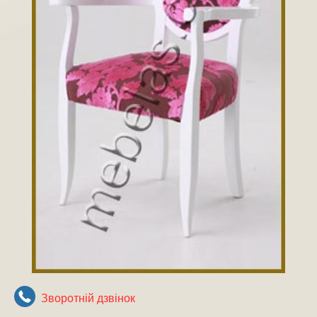
Зворотнiй дзвiнок