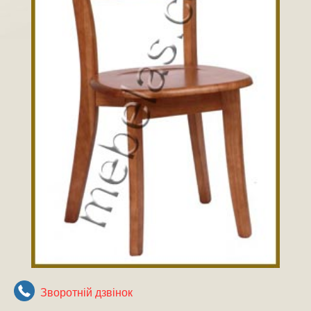
Зворотнiй дзвiнок