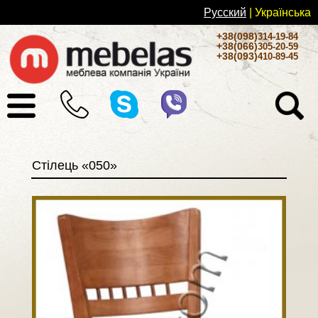
Русский
| Українськa
+38(098)
314-19-84
+38(066)
305-20-59
+38(093)
410-89-45
Стілець «050»