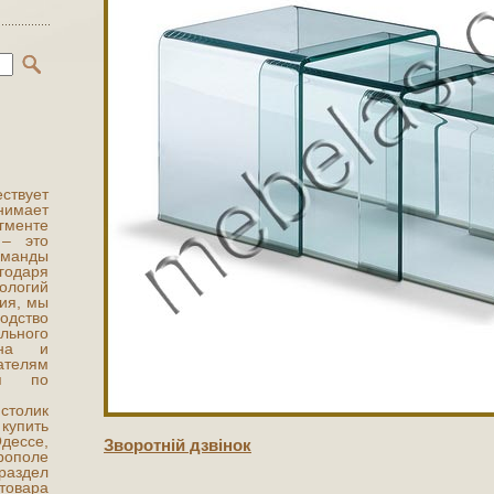
ствует
нимает
гменте
 – это
оманды
даря
ологий
ия, мы
одство
ьного
ена и
ателям
ня по
столик
упить
Одессе,
Зворотнiй дзвiнок
рополе
раздел
овара