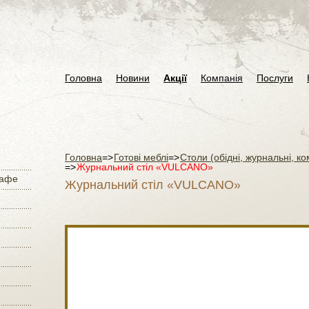
Головна
Новини
Акції
Компанія
Послуги
Головна
=>
Готові меблі
=>
Столи (обідні, журнальні, к
=>
Журнальний стіл «VULCANO»
кафе
Журнальний стіл «VULCANO»