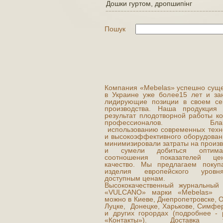
Дошки гуртом, дропшипінг
Пошук
Компания «Mebelas» успешно суще
в Украине уже более15 лет и за
лидирующие позиции в своем се
производства. Наша продукция
результат плодотворной работы к
профессионалов. Благо
использованию современных техн
и высокоэффективного оборудован
минимизировали затраты на произв
и сумели добиться оптимал
соотношения показателей ц
качество. Мы предлагаем покуп
изделия европейского уров
доступным ценам.
Высококачественный журнальный 
«VULCANO» марки «Mebelas» к
можно в Киеве, Днепропетровске, 
Луцке, Донецке, Харькове, Симфе
и других горордах (подробнее - 
«Контакты»). Доставка т