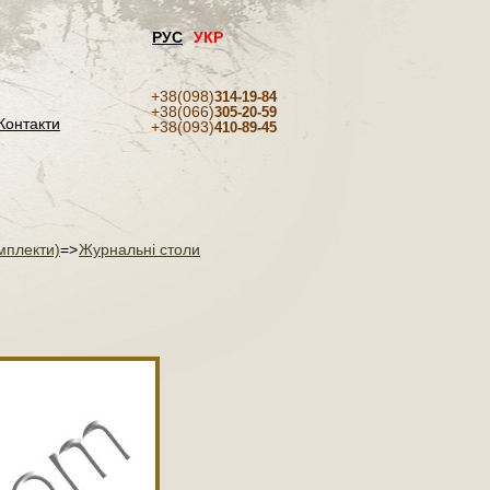
РУС
УКР
+38(098)
314-19-84
+38(066)
305-20-59
Контакти
+38(093)
410-89-45
омплекти)
=>
Журнальні столи