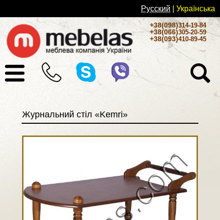
Русский
| Українськa
+38(098)
314-19-84
+38(066)
305-20-59
+38(093)
410-89-45
Журнальний стіл «Kemri»