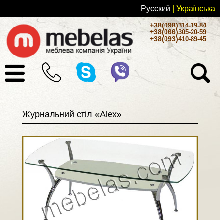
Русский
| Українськa
+38(098)
314-19-84
+38(066)
305-20-59
+38(093)
410-89-45
Журнальний стіл «Alex»