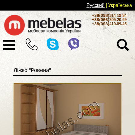
Русский
| Українськa
+38(098)
314-19-84
+38(066)
305-20-59
+38(093)
410-89-45
Ліжко "Ровена"