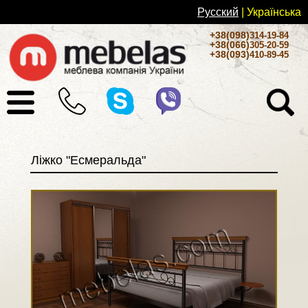
Русский
| Українськa
+38(098)
314-19-84
+38(066)
305-20-59
+38(093)
410-89-45
Ліжко "Есмеральда"