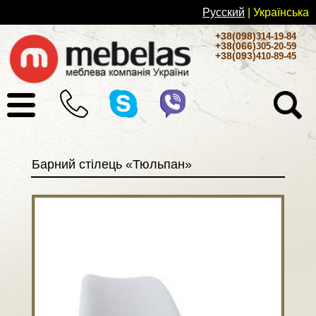
Русский
| Українськa
+38(098)
314-19-84
+38(066)
305-20-59
+38(093)
410-89-45
Барний стілець «Тюльпан»