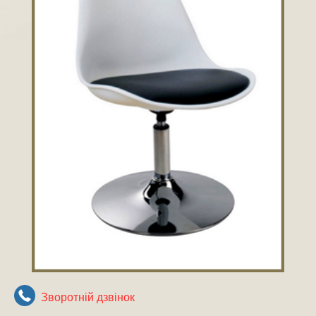
Зворотнiй дзвiнок