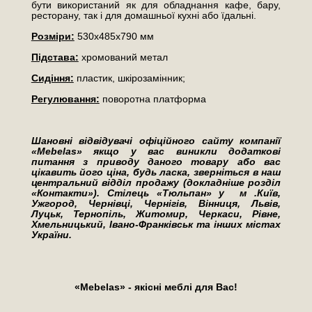
бути використаний як для обладнання кафе, бару,
ресторану, так і для домашньої кухні або їдальні.
Розміри:
530х485х790 мм
Підстава:
хромований метал
Сидіння:
пластик, шкірозамінник;
Регулювання:
поворотна платформа
Шановні відвідувачі офіційного сайту компанії
«Mebelas» якщо у вас виникли додаткові
питання з приводу даного товару або вас
цікавить його ціна, будь ласка, зверніться в наш
центральний відділ продажу (докладніше розділ
«Контакти»). Стілець «Тюльпан» у м .Київ,
Ужгород, Чернівці, Чернігів, Вінниця, Львів,
Луцьк, Тернопіль, Житомир, Черкаси, Рівне,
Хмельницький, Івано-Франківськ та інших містах
України.
«Mebelas» - якісні меблі для Вас!