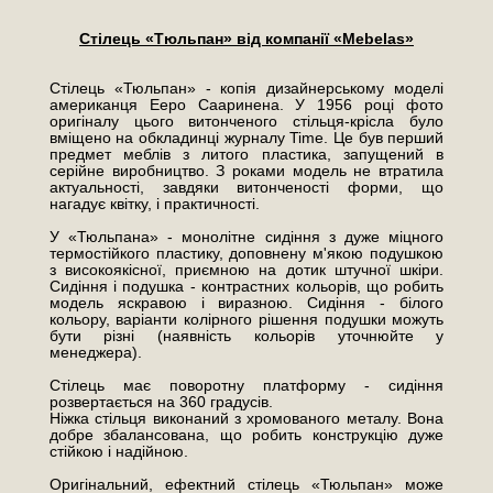
Стілець «Тюльпан» від компанії «Mebelas»
Стілець «Тюльпан» - копія дизайнерському моделі
американця Ееро Сааринена. У 1956 році фото
оригіналу цього витонченого стільця-крісла було
вміщено на обкладинці журналу Time. Це був перший
предмет меблів з литого пластика, запущений в
серійне виробництво. З роками модель не втратила
актуальності, завдяки витонченості форми, що
нагадує квітку, і практичності.
У «Тюльпана» - монолітне сидіння з дуже міцного
термостійкого пластику, доповнену м'якою подушкою
з високоякісної, приємною на дотик штучної шкіри.
Сидіння і подушка - контрастних кольорів, що робить
модель яскравою і виразною. Сидіння - білого
кольору, варіанти колірного рішення подушки можуть
бути різні (наявність кольорів уточнюйте у
менеджера).
Стілець має поворотну платформу - сидіння
розвертається на 360 градусів.
Ніжка стільця виконаний з хромованого металу. Вона
добре збалансована, що робить конструкцію дуже
стійкою і надійною.
Оригінальний, ефектний стілець «Тюльпан» може