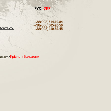
РУС
УКР
+38(098)
314-19-84
+38(066)
305-20-59
Контакти
+38(093)
410-89-45
иків
=>
Крісло «Балатон»