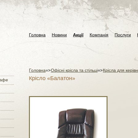
Головна
Новини
Акції
Компанія
Послуги
Головна
=>
Офісні крісла та стільці
=>
Крісла для керівн
Крісло «Балатон»
кафе