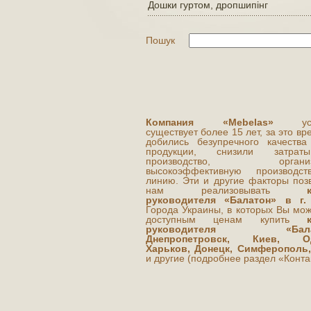
Дошки гуртом, дропшипінг
Пошук
Компания «Mebelas»
усп
существует более 15 лет, за это в
добились безупречного качества
продукции, снизили затра
производство, организ
высокоэффективную производст
линию. Эти и другие факторы поз
нам реализовывать
руководителя «Балатон» в г.
Города Украины, в которых Вы мож
доступным ценам купить
руководителя «Балат
Днепропетровск, Киев, Од
Харьков, Донецк, Симферополь,
и другие (подробнее раздел «Конта