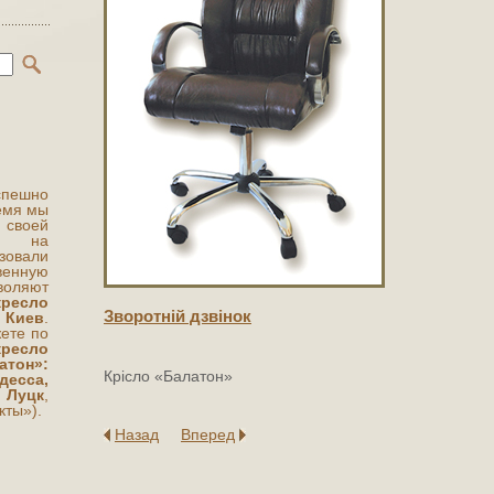
ешно
ремя мы
 своей
ты на
овали
венную
воляют
кресло
Зворотнiй дзвiнок
 Киев
.
ете по
кресло
он»:
Крісло «Балатон»
есса,
 Луцк
,
кты»).
Назад
Вперед