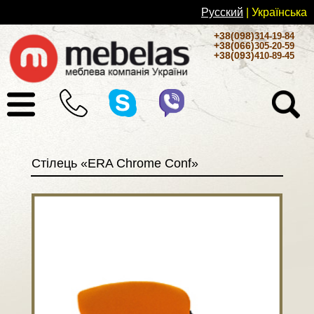
Русский
| Українськa
+38(098)
314-19-84
+38(066)
305-20-59
+38(093)
410-89-45
Стілець «ERA Chrome Conf»