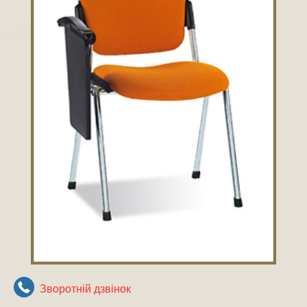
Зворотнiй дзвiнок