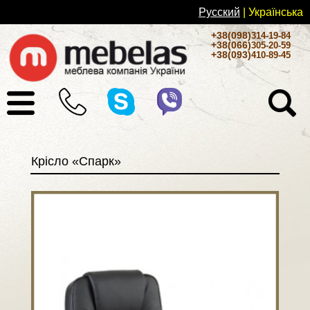
Русский
| Українськa
+38(098)
314-19-84
+38(066)
305-20-59
+38(093)
410-89-45
Крісло «Спарк»