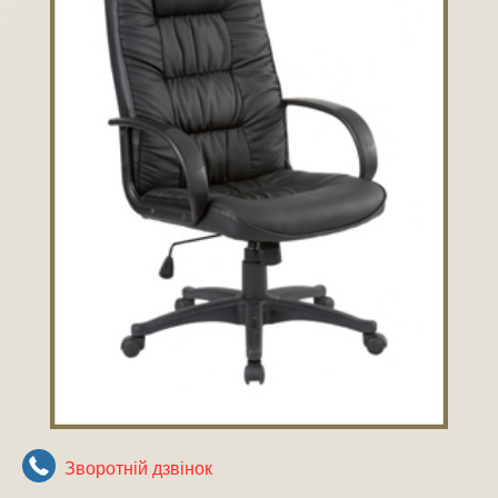
Зворотнiй дзвiнок