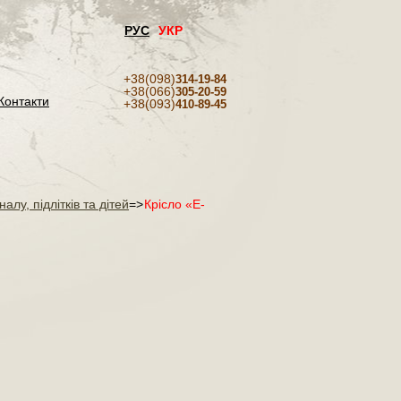
РУС
УКР
+38(098)
314-19-84
+38(066)
305-20-59
Контакти
+38(093)
410-89-45
алу, підлітків та дітей
=>
Крісло «Е-