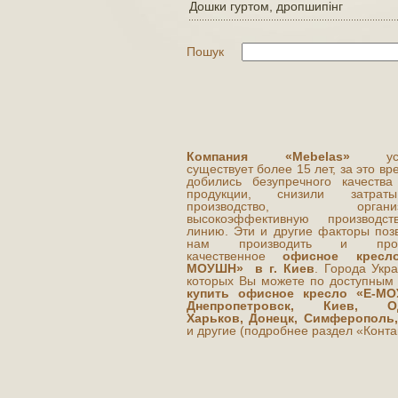
Дошки гуртом, дропшипінг
Пошук
Компания «Mebelas»
усп
существует более 15 лет, за это в
добились безупречного качества
продукции, снизили затра
производство, организ
высокоэффективную производст
линию. Эти и другие факторы поз
нам производить и прод
качественное
офисное кресл
МОУШН» в г. Киев
. Города Укр
которых Вы можете по доступны
купить офисное кресло «Е-МО
Днепропетровск, Киев, Од
Харьков, Донецк, Симферополь,
и другие (подробнее раздел «Конта