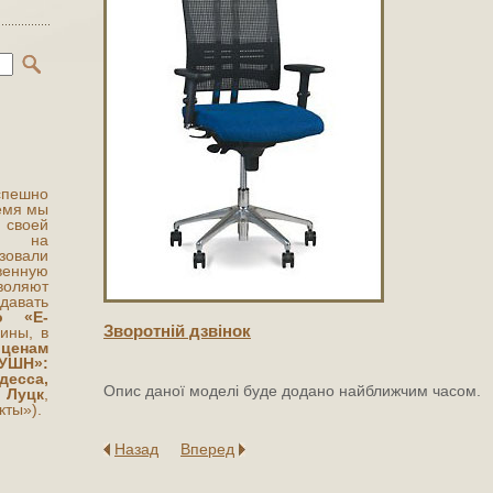
ешно
ремя мы
 своей
ты на
овали
венную
воляют
авать
о «Е-
Зворотнiй дзвiнок
аины, в
м
ценам
УШН»:
есса,
Опис даної моделі буде додано найближчим часом.
 Луцк
,
кты»).
Назад
Вперед