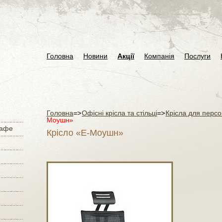
Головна
Новини
Акції
Компанія
Послуги
Головна
=>
Офісні крісла та стільці
=>
Крісла для персон
Моушн»
кафе
Крісло «Е-Моушн»