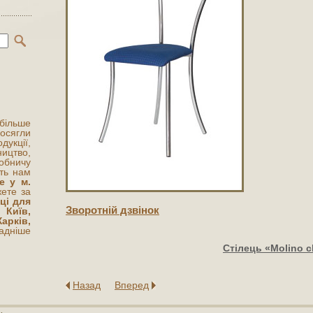
 більше
сягли
укції,
цтво,
обничу
ють нам
е у м.
жете за
ці для
Зворотнiй дзвiнок
иїв,
рків,
адніше
Стілець «Molino 
Назад
Вперед