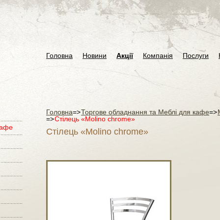
Головна
Новини
Акції
Компанія
Послуги
Головна
=>
Торгове обладнання та Меблі для кафе
=>
=>
Стілець «Molino chrome»
кафе
Стілець «Molino chrome»