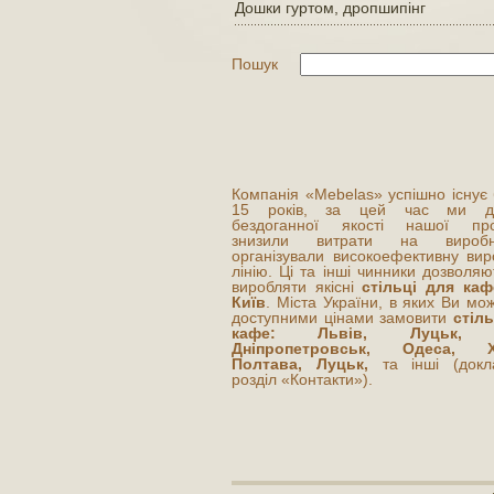
Дошки гуртом, дропшипінг
Пошук
Компанія «Mebelas» успішно існує
15 років, за цей час ми до
бездоганної якості нашої прод
знизили витрати на виробни
організували високоефективну вир
лінію. Ці та інші чинники дозволя
виробляти якісні
стільці для каф
Київ
. Міста України, в яких Ви мо
доступними цінами замовити
стіль
кафе: Львів, Луцьк, К
Дніпропетровськ, Одеса, Ха
Полтава, Луцьк,
та інші (докл
розділ «Контакти»).