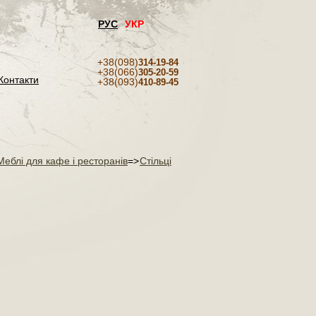
РУС
УКР
+38(098)
314-19-84
+38(066)
305-20-59
Контакти
+38(093)
410-89-45
Меблі для кафе і ресторанів
=>
Стільці