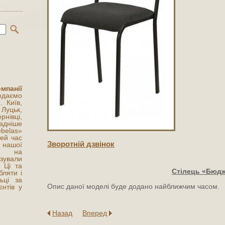
мпанії
одаємо
. Київ,
Луцьк,
нівці,
адніше
belas»
цей час
Зворотнiй дзвiнок
нашої
ти на
вали
 Ці та
Стілець «Бюд
бляти і
ьці за
Опис даної моделі буде додано найближчим часом.
нтів у
Назад
Вперед