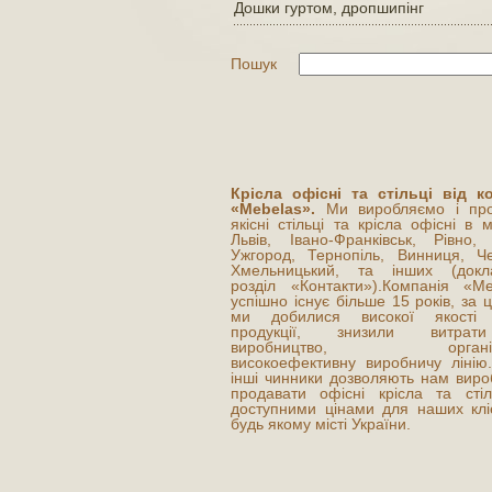
Дошки гуртом, дропшипінг
Пошук
Крісла офісні та стільці від ко
«Mebelas».
Ми виробляємо і пр
якісні стільці та крісла офісні в м
Львів, Івано-Франківськ, Рівно, 
Ужгород, Тернопіль, Винниця, Чер
Хмельницький, та інших (докл
розділ «Контакти»).Компанія «Me
успішно існує більше 15 років, за 
ми добилися високої якості 
продукції, знизили витра
виробництво, організу
високоефективну виробничу лінію.
інші чинники дозволяють нам виро
продавати офісні крісла та стіл
доступними цінами для наших кліє
будь якому місті України.