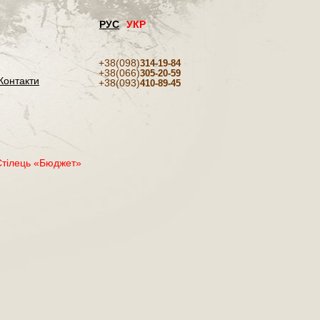
РУС
УКР
+38(098)
314-19-84
+38(066)
305-20-59
Контакти
+38(093)
410-89-45
Стілець «Бюджет»