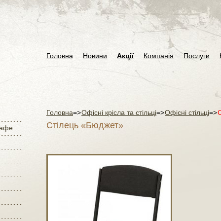
Головна
Новини
Акції
Компанія
Послуги
Головна
=>
Офісні крісла та стільці
=>
Офісні стільці
=>
Стілець «Бюджет»
кафе