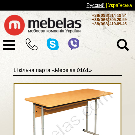
Русский
| Українськa
+38(098)
314-19-84
+38(066)
305-20-59
+38(093)
410-89-45
Шкільна парта «Mebelas 0161»