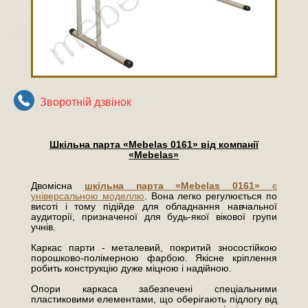
Зворотнiй дзвiнок
Шкільна парта «Mebelas 01
61» від компанії
«Mebelas»
Двомісна
шкільна парта «Mebelas 0161»
є
універсальною моделлю
. Вона легко регулюється по
висоті і тому підійде для обладнання навчальної
аудиторії, призначеної для будь-якої вікової групи
учнів.
Каркас парти - металевий, покритий зносостійкою
порошково-полімерною фарбою. Якісне кріплення
робить конструкцію дуже міцною і надійною.
Опори каркаса забезпечені спеціальними
пластиковими елементами, що оберігають підлогу від