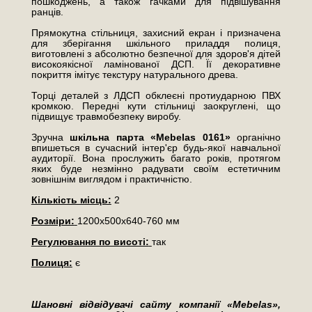
пошкоджень, а також гачками для підвішування
ранців.
Прямокутна стільниця, захисний екран і призначена
для зберігання шкільного приладдя полиця,
виготовлені з абсолютно безпечної для здоров'я дітей
високоякісної ламінованої ДСП. Її декоративне
покриття імітує текстуру натурального древа.
Торці деталей з ЛДСП обклеєні протиударною ПВХ
кромкою. Передні кути стільниці заокруглені, що
підвищує травмобезпеку виробу.
Зручна
шкільна парта «Mebelas 0161»
органічно
впишеться в сучасний інтер'єр будь-якої навчальної
аудиторії. Вона прослужить багато років, протягом
яких буде незмінно радувати своїм естетичним
зовнішнім виглядом і практичністю.
Кількість місць:
2
Розміри:
1200х500х640-760 мм
Регулювання по висоті:
так
Полиця:
є
Шановні відвідувачі сайту компанії «Mebelas»,