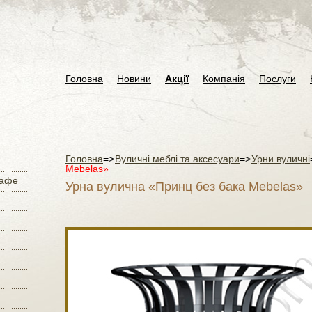
Головна
Новини
Акції
Компанія
Послуги
Головна
=>
Вуличні меблі та аксесуари
=>
Урни вуличні
Mebelas»
кафе
Урна вулична «Принц без бака Mebelas»