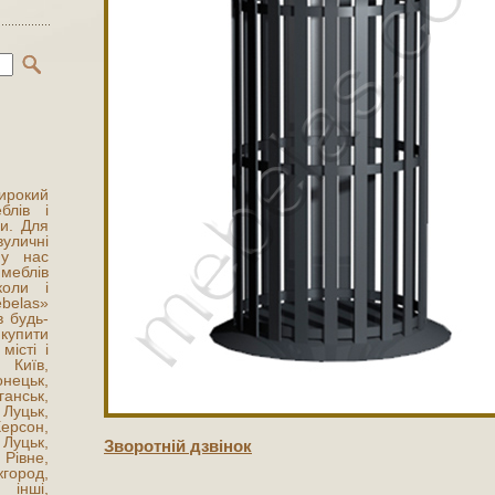
ирокий
блів і
и. Для
вуличні
 у нас
меблів
коли і
belas»
в будь-
купити
місті і
Київ,
онецьк,
анськ,
Луцьк,
Херсон,
Луцьк,
Зворотнiй дзвiнок
Рівне,
жгород,
 інші,