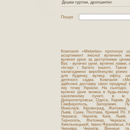
Дошки гуртом, дропшипінг
Пошук
Компанія «Mebelas» пропонує ш
асортимент якісної вуличних ме
вуличні урни за доступними цінам
Вас - вуличні урни, вуличні лавки, 
ліхтарі і багато іншого. Також
налагоджено виробництво різних 
для будинку, вулиці, офісу, ш
дитячого садка. Компанія «Me
здійснює доставку своєї продукції 
яку точку України. На сьогодні, 
вуличні урни можна в будь-якому 
населеному пункті, в м. 
Дніпропетровськ, Одеса, Харків, Д
Сімферополь, Запоріжжя, Луг
Миколаїв, Кіровоград, Житомир, 
Львів, Суми, Полтава, Кривий Ріг, 
Черкаси, Чернігів, Київ, Львів, 
Тернопіль, Житомир, Черкаси, 
Хмельницький, Івано-Франківськ, У
Чернівці, Чернігів, Вінниця та