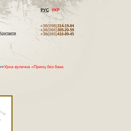
РУС
УКР
+38(098)
314-19-84
+38(066)
305-20-59
Контакти
+38(093)
410-89-45
=>
Урна вулична «Принц без бака