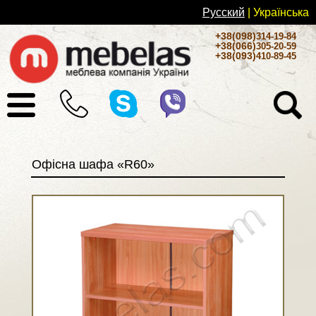
Русский
| Українськa
+38(098)
314-19-84
+38(066)
305-20-59
+38(093)
410-89-45
Офісна шафа «R60»