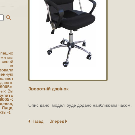
ешно
ремя мы
 своей
ты на
овали
венную
воляют
авать
-9005
»
Зворотнiй дзвiнок
орых Вы
купить
-9005
»:
есса,
Опис даної моделі буде додано найближчим часом.
 Луцк
,
кты»).
Назад
Вперед