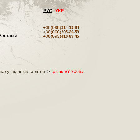
РУС
УКР
+38(098)
314-19-84
+38(066)
305-20-59
Контакти
+38(093)
410-89-45
алу, підлітків та дітей
=>
Крісло «Y-9005»