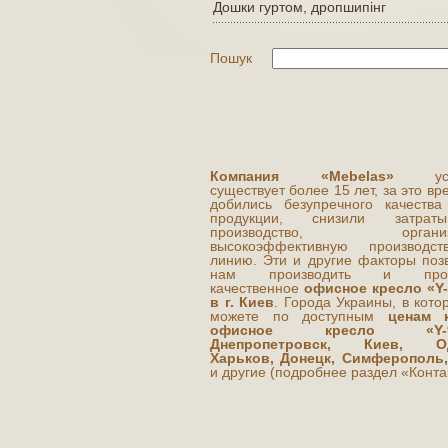
Дошки гуртом, дропшипінг
Пошук
Компания «Mebelas»
усп
существует более 15 лет, за это в
добились безупречного качества
продукции, снизили затра
производство, организ
высокоэффективную производст
линию. Эти и другие факторы поз
нам производить и прод
качественное
офисное кресло «
Y
в г. Киев
. Города Украины, в кот
можете по доступным
ценам 
офисное кресло «
Y
Днепропетровск, Киев, Од
Харьков, Донецк, Симферополь,
и другие (подробнее раздел «Конта