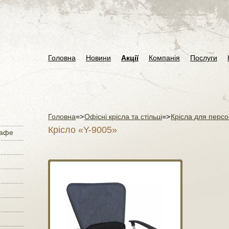
Головна
Новини
Акції
Компанія
Послуги
Головна
=>
Офісні крісла та стільці
=>
Крісла для персон
Крісло «Y-9005»
кафе