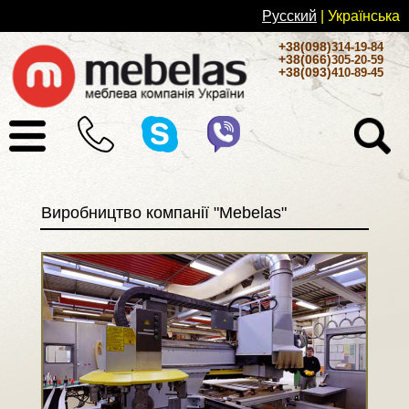
Русский
| Українськa
+38(098)
314-19-84
+38(066)
305-20-59
+38(093)
410-89-45
Виробництво компанії "Mebelas"