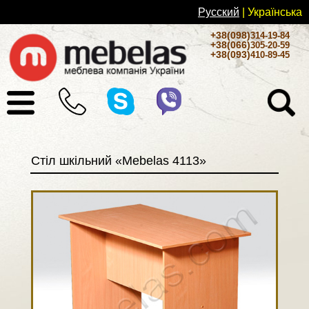
Русский
| Українськa
+38(098)
314-19-84
+38(066)
305-20-59
+38(093)
410-89-45
Стіл шкільний «Mebelas 4113»