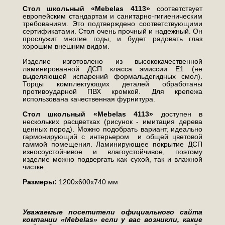
Стол школьный «Mebelas 4113»
соответствует
европейским стандартам и санитарно-гигиеническим
требованиям. Это подтверждено соответствующими
сертификатами. Стол очень прочный и надежный. Он
прослужит многие годы, и будет радовать глаз
хорошим внешним видом.
Изделие изготовлено из высококачественной
ламинированной ДСП класса эмиссии Е1 (не
выделяющей испарений формальдегидных смол).
Торцы комплектующих деталей обработаны
противоударной ПВХ кромкой. Для крепежа
использована качественная фурнитура.
Стол школьный «Mebelas 4113»
доступен в
нескольких расцветках (рисунок - имитация дерева
ценных пород). Можно подобрать вариант, идеально
гармонирующий с интерьером и общей цветовой
гаммой помещения. Ламинирующее покрытие ДСП
износоустойчивое и влагоустойчивое, поэтому
изделие можно подвергать как сухой, так и влажной
чистке.
Размеры:
1200х600х740 мм
Уважаемые посетители официального сайта
компании «Mebelas» если у вас возникли, какие