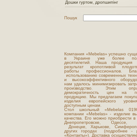
Дошки гуртом, дропшипінг
Пошук
Компания «Mebelas» успешно суще
в Украине уже более пол
десятилетий. Наша продукция
результат кропотливой плодот
работы профессионалов. Благ
использованию современных техн
и высокоэффективного оборудо
нам удалось минимизировать затр
производство. Этим опра
демократичность цен на го
продукцию. Мы предлагаем покуп
изделия европейского уров
доступным ценам.
Стол школьный «Mebelas 019
компании «Mebelas» - изделие вы
качества. Его можно приобрести в
Днепропетровске, Одессе, Л
Донецке, Харькове, Симфероп
других городах (подробнее - 
«Контакты»). Доставка осуществля