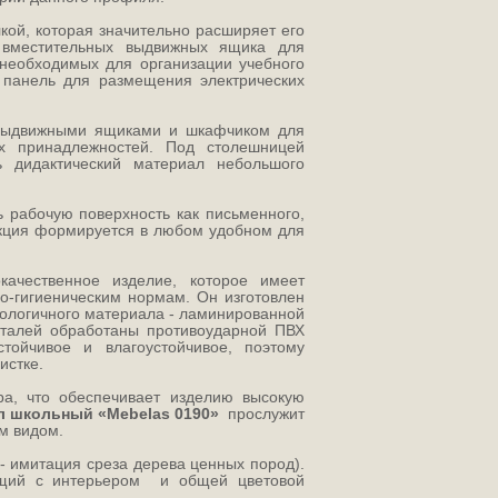
ой, которая значительно расширяет его
е вместительных выдвижных ящика для
 необходимых для организации учебного
 панель для размещения электрических
 выдвижными ящиками и шкафчиком для
их принадлежностей. Под столешницей
ь дидактический материал небольшого
ь рабочую поверхность как письменного,
укция формируется в любом удобном для
окачественное изделие, которое имеет
о-гигиеническим нормам. Он изготовлен
кологичного материала - ламинированной
талей обработаны противоударной ПВХ
тойчивое и влагоустойчивое, поэтому
истке.
ра, что обеспечивает изделию высокую
 школьный «Mebelas 0190»
прослужит
м видом.
 - имитация среза дерева ценных пород).
ющий с интерьером и общей цветовой