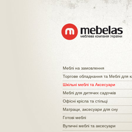
Меблі на замовлення
Торгове обладнання та Меблі для 
Шкільні меблі та Аксесуари
Меблі для дитячих садочків
Офісні крісла та стільці
Матраци, аксесуари для сну
Готові меблі
Вуличні меблі та аксесуари