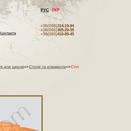
РУС
УКР
+38(098)
314-19-84
+38(066)
305-20-59
Контакти
+38(093)
410-89-45
лі для школи
=>
Столи та елементи
=>
Стіл