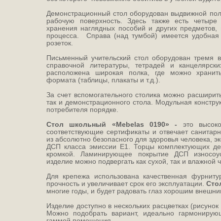
Демонстрационный стол оборудован выдвижной полк
рабочую поверхность. Здесь также есть четыр
хранения наглядных пособий и других предметов,
процесса. Справа (над тумбой) имеется удобная
розеток.
Письменный учительский стол оборудован тремя
справочной литературы, тетрадей и канцелярск
расположена широкая полка, где можно хранит
формата (таблицы, плакаты и т.д.).
За счет вспомогательного столика можно расширит
так и демонстрационного стола. Модульная констр
потребителя порядке.
Стол школьный «Mebelas 0190»
-
это высок
соответствующие сертификаты и отвечает санитарн
из абсолютно безопасного для здоровья человека, э
ДСП класса эмиссии Е1. Торцы комплектующих де
кромкой. Ламинирующее покрытие ДСП износоус
изделие можно подвергать как сухой, так и влажной ч
Для крепежа использована качественная фурниту
прочность и увеличивает срок его эксплуатации.
Стол
многие годы, и будет радовать глаз хорошим внешни
Изделие доступно в нескольких расцветках (рисунок
Можно подобрать вариант, идеально гармониру
гаммой помещения.