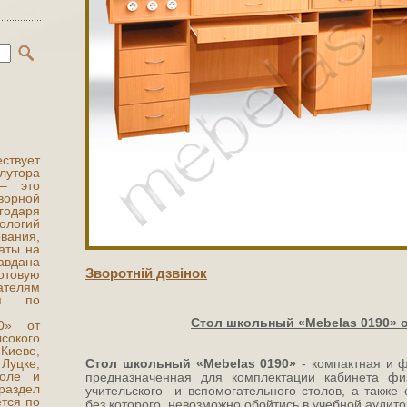
ствует
утора
 – это
ворной
одаря
ологий
вания,
аты на
вдана
Зворотнiй дзвiнок
товую
ателям
ня по
Стол школьный «Mebelas 0190» о
0» от
сокого
 Киеве,
уцке,
Стол школьный «Mebelas 0190»
- компактная и 
оле и
предназначенная для комплектации кабинета физ
раздел
учительского и вспомогательного столов, а также
ется по
без которого невозможно обойтись в учебной аудит