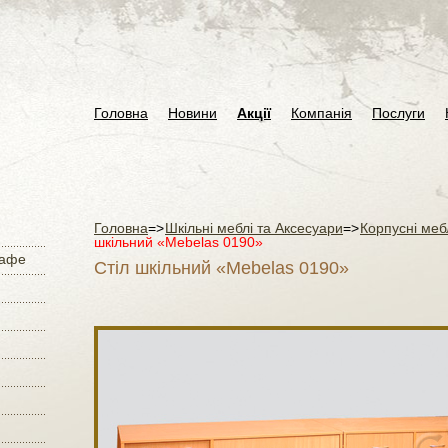
Головна
Новини
Акції
Компанія
Послуги
Головна
=>
Шкільні меблі та Аксесуари
=>
Корпусні меб
шкільний «Mebelas 0190»
кафе
Стіл шкільний «Mebelas 0190»