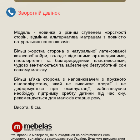
Зворотнiй дзвiнок
Модель - новинка з різним ступенем жорсткості
сторін, відмінна альтернатива матрацам з повністю
натуральних наповнювачів.
Більш жорстка сторона з натуральної латексованої
кокосової койри, володіє відмінними ортопедичними,
гіпоалергенні та бактерицидними властивостями,
чудово вентилюється та забезпечує безтурботний сон
вашому малюку.
Більш м'яка сторона з наповнювачем з пружного
пінополіуретану, який не викликає алергії і не
деформується при експлуатації, забезпечуючи
необхідну підтримку хребту дитини під час сну,
рекомендується для малюків старше року.
Висота: 8 см.
"Усі права на матеріали, які знаходяться на сайті mebelas.com,
охороняються згідно з законодавством України. Будь-яке використання