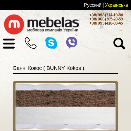
Русский
| Українськa
+38(098)
314-19-84
+38(066)
305-20-59
+38(093)
410-89-45
Банні Кокос ( BUNNY Kokos )