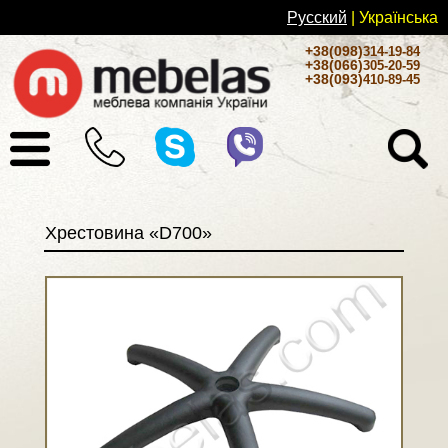
Русский
| Українськa
+38(098)
314-19-84
+38(066)
305-20-59
+38(093)
410-89-45
Хрестовина «D700»