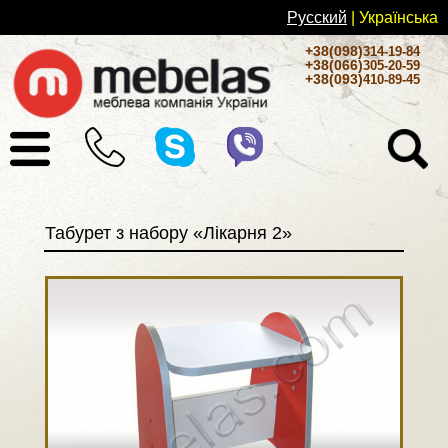
Русский
| Українськa
+38(098)
314-19-84
+38(066)
305-20-59
+38(093)
410-89-45
Табурет з набору «Лікарня 2»