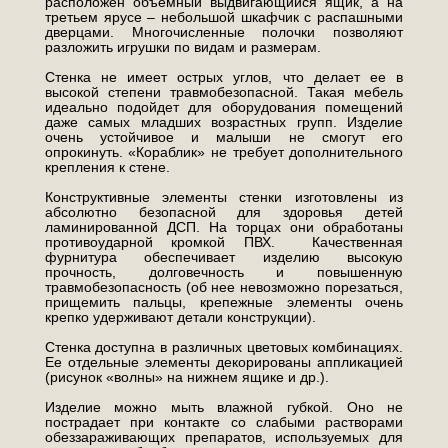
расположен объемный выдвигающийся ящик, а на
третьем ярусе – небольшой шкафчик с распашными
дверцами. Многочисленные полочки позволяют
разложить игрушки по видам и размерам.
Стенка не имеет острых углов, что делает ее в
высокой степени травмобезопасной. Такая мебель
идеально подойдет для оборудования помещений
даже самых младших возрастных групп. Изделие
очень устойчивое и малыши не смогут его
опрокинуть. «Кораблик» не требует дополнительного
крепления к стене.
Конструктивные элементы стенки изготовлены из
абсолютно безопасной для здоровья детей
ламинированной ДСП. На торцах они обработаны
противоударной кромкой ПВХ. Качественная
фурнитура обеспечивает изделию высокую
прочность, долговечность и повышенную
травмобезопасность (об нее невозможно порезаться,
прищемить пальцы, крепежные элементы очень
крепко удерживают детали конструкции).
Стенка доступна в различных цветовых комбинациях.
Ее отдельные элементы декорированы аппликацией
(рисунок «волны» на нижнем ящике и др.).
Изделие можно мыть влажной губкой. Оно не
пострадает при контакте со слабыми растворами
обеззараживающих препаратов, используемых для