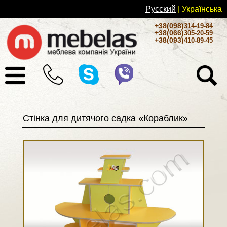
Русский
| Українськa
+38(098)
314-19-84
+38(066)
305-20-59
+38(093)
410-89-45
Стінка для дитячого садка «Кораблик»