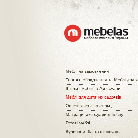
Меблі на замовлення
Торгове обладнання та Меблі для 
Шкільні меблі та Аксесуари
Меблі для дитячих садочків
Офісні крісла та стільці
Матраци, аксесуари для сну
Готові меблі
Вуличні меблі та аксесуари