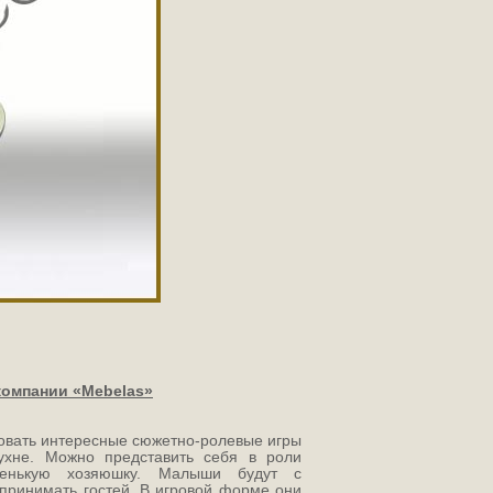
компании «
Mebelas»
овать интересные сюжетно-ролевые игры
ухне. Можно представить себя в роли
ленькую хозяюшку. Малыши будут с
 принимать гостей. В игровой форме они