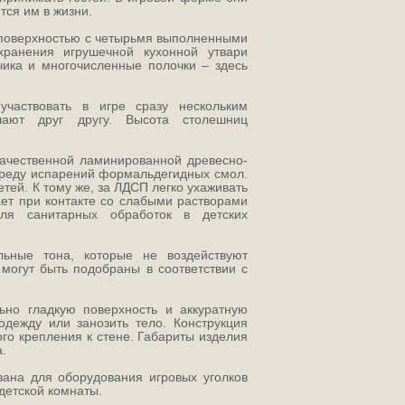
тся им в жизни.
поверхностью с четырьмя выполненными
анения игрушечной кухонной утвари
ика и многочисленные полочки – здесь
участвовать в игре сразу нескольким
ют друг другу. Высота столешниц
ачественной ламинированной древесно-
реду испарений формальдегидных смол.
тей. К тому же, за ЛДСП легко ухаживать
ает при контакте со слабыми растворами
для санитарных обработок в детских
льные тона, которые не воздействуют
 могут быть подобраны в соответствии с
но гладкую поверхность и аккуратную
одежду или занозить тело. Конструкция
ого крепления к стене. Габариты изделия
.
ана для оборудования игровых уголков
детской комнаты.