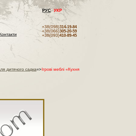
РУС
УКР
+38(098)
314-19-84
+38(066)
305-20-59
Контакти
+38(093)
410-89-45
 для дитячого садка
=>
Ігрові меблі «Кухня