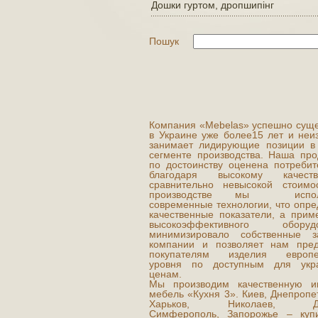
Дошки гуртом, дропшипінг
Пошук
Компания «Mebelas» успешно суще
в Украине уже более15 лет и неи
занимает лидирующие позиции в
сегменте производства. Наша про
по достоинству оценена потребит
благодаря высокому качес
сравнительно невысокой стоимо
производстве мы испол
современные технологии, что опре
качественные показатели, а прим
высокоэффективного оборудо
минимизировало собственные з
компании и позволяет нам пред
покупателям изделия европей
уровня по доступным для укр
ценам.
Мы производим качественную и
мебель «Кухня 3». Киев, Днепропе
Харьков, Николаев, До
Симферополь, Запорожье – куп