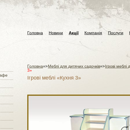
Головна
Новини
Акції
Компанія
Послуги
Головна
=>
Меблі для дитячих садочків
=>
Ігрові меблі
3»
кафе
Ігрові меблі «Кухня 3»