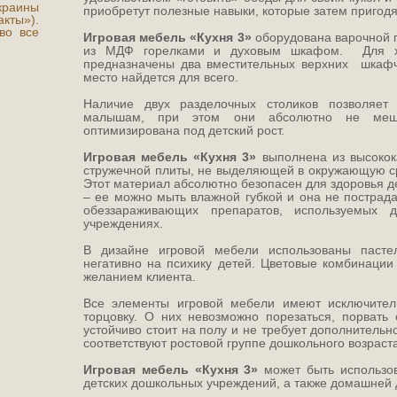
краины
приобретут полезные навыки, которые затем пригодя
ты»).
во все
Игровая мебель «Кухня 3»
оборудована варочной 
из МДФ горелками и духовым шкафом. Для хр
предназначены два вместительных верхних шкафч
место найдется для всего.
Наличие двух разделочных столиков позволяет 
малышам, при этом они абсолютно не меша
оптимизирована под детский рост.
Игровая мебель «Кухня 3»
выполнена из высокок
стружечной плиты, не выделяющей в окружающую с
Этот материал абсолютно безопасен для здоровья де
– ее можно мыть влажной губкой и она не пострад
обеззараживающих препаратов, используемых 
учреждениях.
В дизайне игровой мебели использованы пасте
негативно на психику детей. Цветовые комбинации
желанием клиента.
Все элементы игровой мебели имеют исключитель
торцовку. О них невозможно порезаться, порвать 
устойчиво стоит на полу и не требует дополнительн
соответствуют ростовой группе дошкольного возраста
Игровая мебель «Кухня 3»
может быть использов
детских дошкольных учреждений, а также домашней 