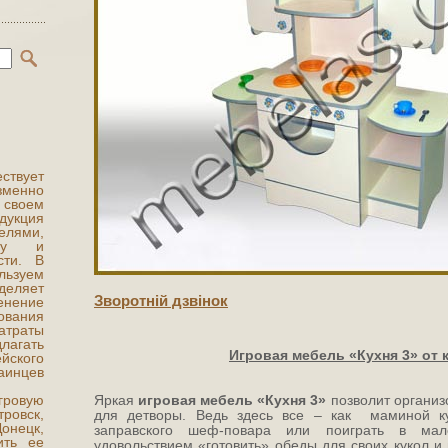
ствует
зменно
 своем
дукция
елями,
тву и
сти. В
ьзуем
деляет
Зворотнiй дзвiнок
енение
вания
атраты
лагать
Игровая мебель «Кухня 3» от 
ского
аинцев
гровую
Яркая
игровая мебель «Кухня 3»
позволит организ
тровск,
для детворы. Ведь здесь все – как маминой к
нецк,
заправского шеф-повара или поиграть в ма
ить ее
удовольствием «готовить» обеды для своих кукол и