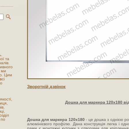
ь.
ої та
алів.
ивного
 ми
о. Цим
всі
мо
Зворотнiй дзвiнок
якості,
Дошка для маркера 120х180 від
иця,
ів,
ці,
озділ
 по
Дошка для маркера 120х180
- це дошка з однією р
алюмінієвого профілю. Дана конструкція легка і одн
рами є монтажні куточки з отворами для кріплення 