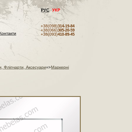
РУС
УКР
+38(098)
314-19-84
+38(066)
305-20-59
Контакти
+38(093)
410-89-45
и, Фліпчарти, Аксесуари
=>
Маркерні