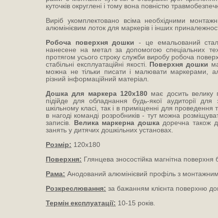
куточків округлені і тому вона повністю травмобезпеч
Виріб укомплектовано всіма необхідними монтаж
алюмінієвим лоток для маркерів і інших приналежнос
Робоча поверхня дошки
- це емальований стал
нанесене на метал за допомогою спеціальних техн
протягом усього строку служби виробу робоча поверхн
стабільні експлуатаційні якості.
Поверхня дошки
ма
можна не тільки писати і малювати маркерами, а
різний інформаційний матеріал.
Дошка для маркера 120х180
має досить велику п
підійде для обладнання будь-якої аудиторії для 
шкільному класі, так і в приміщенні для проведення тр
в нагоді команді розробників - тут можна розміщуват
записів.
Велика маркерна дошка
доречна також д
занять у дитячих дошкільних установах.
Розмір:
120х180
Поверхня:
Глянцева зносостійка магнітна поверхня 
Рама:
Анодований алюмінієвий профіль з монтажним
Розкреслювання:
за бажанням клієнта поверхню дош
Термін експлуатації:
10-15 років.