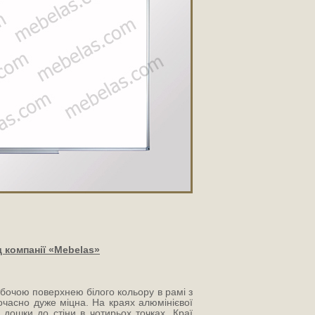
 компанії «Mebelas»
обочою поверхнею білого кольору в рамі з
очасно дуже міцна. На краях алюмінієвої
дошки до стіни в чотирьох точках. Краї