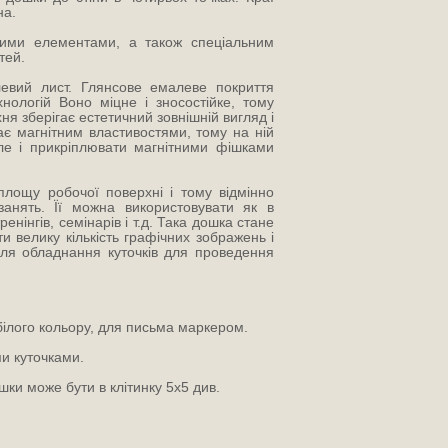
на.
ними елементами, а також спеціальним
тей.
евий лист. Глянсове емалеве покриття
ологій Воно міцне і зносостійке, тому
я зберігає естетичний зовнішній вигляд і
є магнітним властивостями, тому на ній
ле і прикріплювати магнітними фішками
лощу робочої поверхні і тому відмінно
занять. Її можна використовувати як в
енінгів, семінарів і т.д. Така дошка стане
и велику кількість графічних зображень і
ля обладнання куточків для проведення
білого кольору, для письма маркером.
и куточками.
ки може бути в клітинку 5х5 див.