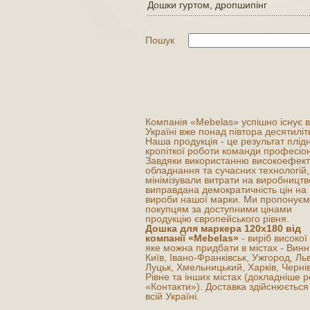
Дошки гуртом, дропшипінг
Пошук
Компанія «Mebelas» успішно існує в
Україні вже понад півтора десятиліт
Наша продукція - це результат плідн
кропіткої роботи команди професіон
Завдяки використанню високоефект
обладнання та сучасних технологій,
мінімізували витрати на виробництв
виправдана демократичність цін на 
вироби нашої марки. Ми пропонує
покупцям за доступними цінами
продукцію європейського рівня.
Дошка для маркера 120х180 від
компанії «Mebelas»
- виріб високої 
яке можна придбати в містах - Винн
Київ, Івано-Франківськ, Ужгород, Льв
Луцьк, Хмельницький, Харків, Чернів
Рівне та інших містах (докладніше р
«Контакти»). Доставка здійснюється
всій Україні.