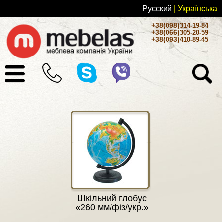
Русский
| Українськa
+38(098)
314-19-84
+38(066)
305-20-59
+38(093)
410-89-45
Шкільний глобус
«260 мм/фіз/укр.»