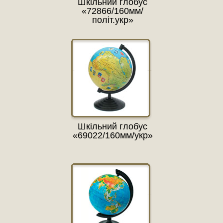
Шкільний глобус
«72866/160мм/
політ.укр»
Шкільний глобус
«69022/160мм/укр»