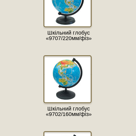
Шкільний глобус
«9707/220мм/фіз»
Шкільний глобус
«9702/160мм/фіз»