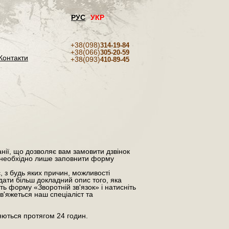
РУС
УКР
+38(098)
314-19-84
+38(066)
305-20-59
Контакти
+38(093)
410-89-45
анії, що дозволяє вам замовити дзвінок
 необхідно лише заповнити форму
 з будь яких причин, можливості
дати більш докладний опис того, яка
ть форму «Зворотній зв'язок» і натисніть
в'яжеться наш спеціаліст та
ляються протягом 24 годин.