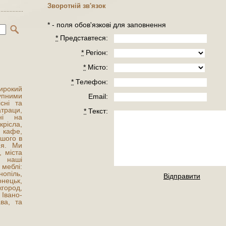
Зворотній зв'язок
* - поля обов'язкові для заповнення
*
Представтеся:
*
Регiон:
*
Місто:
*
Телефон:
ирокий
тупними
Email:
сні та
траци,
*
Текст:
ні на
крісла,
 кафе,
ншого в
ння. Ми
, міста
 наші
меблі:
піль,
Відправити
онецьк,
ород,
вано-
ава, та