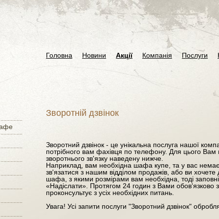
Головна
Новини
Акції
Компанія
Послуги
Зворотній дзвінок
кафе
Зворотний дзвінок - це унікальна послуга нашої комп
потрібного вам фахівця по телефону. Для цього Вам
зворотнього зв'язку наведену нижче.
Наприклад, вам необхідна шафа купе, та у вас немає,
зв'язатися з нашим відділом продажів, або ви хочете 
шафа, з якими розмірами вам необхідна, тоді заповні
«Надіслати». Протягом 24 годин з Вами обов'язково з
проконсультує з усіх необхідних питань.
Увага! Усі запити послуги "Зворотний дзвінок" оброб