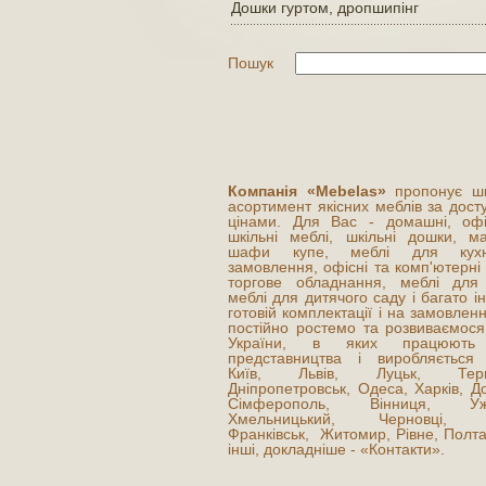
Дошки гуртом, дропшипінг
Пошук
Компанія «Mebelas»
пропонує ш
асортимент якісних меблів за дос
цінами. Для Вас - домашні, офі
шкільні меблі, шкільні дошки, ма
шафи купе, меблі для кух
замовлення, офісні та комп'ютерні 
торгове обладнання, меблі для
меблі для дитячого саду і багато і
готовій комплектації і на замовле
постійно ростемо та розвиваємося
України, в яких працюють
представництва і виробляється 
Київ, Львів, Луцьк, Терно
Дніпропетровськ, Одеса, Харків, Д
Сімферополь, Вінниця, Ужг
Хмельницький, Черновці, І
Франківськ, Житомир, Рівне, Полт
інші, докладніше - «Контакти».