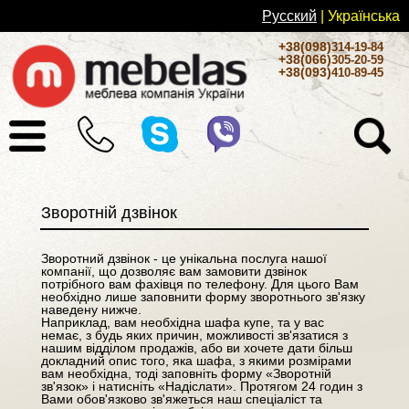
Русский
| Українськa
+38(098)
314-19-84
+38(066)
305-20-59
+38(093)
410-89-45
Зворотній дзвінок
Зворотний дзвінок - це унікальна послуга нашої
компанії, що дозволяє вам замовити дзвінок
потрібного вам фахівця по телефону. Для цього Вам
необхідно лише заповнити форму зворотнього зв'язку
наведену нижче.
Наприклад, вам необхідна шафа купе, та у вас
немає, з будь яких причин, можливості зв'язатися з
нашим відділом продажів, або ви хочете дати більш
докладний опис того, яка шафа, з якими розмірами
вам необхідна, тоді заповніть форму «Зворотній
зв'язок» і натисніть «Надіслати». Протягом 24 годин з
Вами обов'язково зв'яжеться наш спеціаліст та