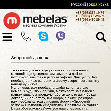
Русский
| Українськa
+38(098)
314-19-84
+38(066)
305-20-59
+38(093)
410-89-45
Зворотній дзвінок
Зворотний дзвінок - це унікальна послуга нашої
компанії, що дозволяє вам замовити дзвінок
потрібного вам фахівця по телефону. Для цього Вам
необхідно лише заповнити форму зворотнього зв'язку
наведену нижче.
Наприклад, вам необхідна шафа купе, та у вас
немає, з будь яких причин, можливості зв'язатися з
нашим відділом продажів, або ви хочете дати більш
докладний опис того, яка шафа, з якими розмірами
вам необхідна, тоді заповніть форму «Зворотній
зв'язок» і натисніть «Надіслати». Протягом 24 годин з
Вами обов'язково зв'яжеться наш спеціаліст та