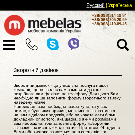
Русский
| Українськa
+38(098)
314-19-84
+38(066)
305-20-59
+38(093)
410-89-45
Зворотній дзвінок
Зворотний дзвінок - це унікальна послуга нашої
компанії, що дозволяє вам замовити дзвінок
потрібного вам фахівця по телефону. Для цього Вам
необхідно лише заповнити форму зворотнього зв'язку
наведену нижче.
Наприклад, вам необхідна шафа купе, та у вас
немає, з будь яких причин, можливості зв'язатися з
нашим відділом продажів, або ви хочете дати більш
докладний опис того, яка шафа, з якими розмірами
вам необхідна, тоді заповніть форму «Зворотній
зв'язок» і натисніть «Надіслати». Протягом 24 годин з
Вами обов'язково зв'яжеться наш спеціаліст та