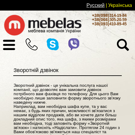
Русский
| Українськa
+38(098)
314-19-84
+38(066)
305-20-59
+38(093)
410-89-45
Зворотній дзвінок
Зворотний дзвінок - це унікальна послуга нашої
компанії, що дозволяє вам замовити дзвінок
потрібного вам фахівця по телефону. Для цього Вам
необхідно лише заповнити форму зворотнього зв'язку
наведену нижче.
Наприклад, вам необхідна шафа купе, та у вас
немає, з будь яких причин, можливості зв'язатися з
нашим відділом продажів, або ви хочете дати більш
докладний опис того, яка шафа, з якими розмірами
вам необхідна, тоді заповніть форму «Зворотній
зв'язок» і натисніть «Надіслати». Протягом 24 годин з
Вами обов'язково зв'яжеться наш спеціаліст та