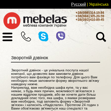
Русский
| Українськa
+38(098)
314-19-84
+38(066)
305-20-59
+38(093)
410-89-45
Зворотній дзвінок
Зворотний дзвінок - це унікальна послуга нашої
компанії, що дозволяє вам замовити дзвінок
потрібного вам фахівця по телефону. Для цього Вам
необхідно лише заповнити форму зворотнього зв'язку
наведену нижче.
Наприклад, вам необхідна шафа купе, та у вас
немає, з будь яких причин, можливості зв'язатися з
нашим відділом продажів, або ви хочете дати більш
докладний опис того, яка шафа, з якими розмірами
вам необхідна, тоді заповніть форму «Зворотній
зв'язок» і натисніть «Надіслати». Протягом 24 годин з
Вами обов'язково зв'яжеться наш спеціаліст та