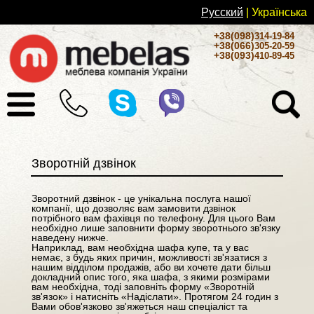
Русский
| Українськa
+38(098)
314-19-84
+38(066)
305-20-59
+38(093)
410-89-45
Зворотній дзвінок
Зворотний дзвінок - це унікальна послуга нашої
компанії, що дозволяє вам замовити дзвінок
потрібного вам фахівця по телефону. Для цього Вам
необхідно лише заповнити форму зворотнього зв'язку
наведену нижче.
Наприклад, вам необхідна шафа купе, та у вас
немає, з будь яких причин, можливості зв'язатися з
нашим відділом продажів, або ви хочете дати більш
докладний опис того, яка шафа, з якими розмірами
вам необхідна, тоді заповніть форму «Зворотній
зв'язок» і натисніть «Надіслати». Протягом 24 годин з
Вами обов'язково зв'яжеться наш спеціаліст та